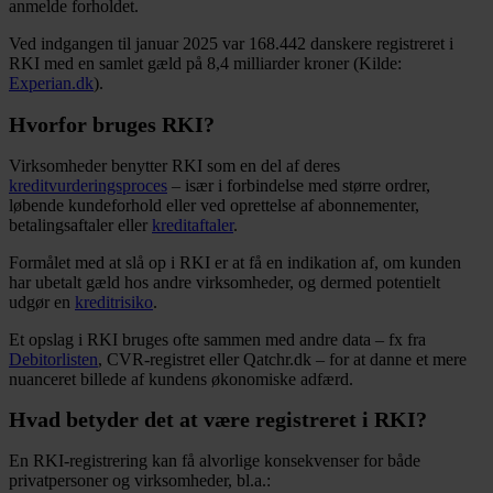
anmelde forholdet.
Ved indgangen til januar 2025 var 168.442 danskere registreret i
RKI med en samlet gæld på 8,4 milliarder kroner (Kilde:
Experian.dk
).
Hvorfor bruges RKI?
Virksomheder benytter RKI som en del af deres
kreditvurderingsproces
– især i forbindelse med større ordrer,
løbende kundeforhold eller ved oprettelse af abonnementer,
betalingsaftaler eller
kreditaftaler
.
Formålet med at slå op i RKI er at få en indikation af, om kunden
har ubetalt gæld hos andre virksomheder, og dermed potentielt
udgør en
kreditrisiko
.
Et opslag i RKI bruges ofte sammen med andre data – fx fra
Debitorlisten
, CVR-registret eller Qatchr.dk – for at danne et mere
nuanceret billede af kundens økonomiske adfærd.
Hvad betyder det at være registreret i RKI?
En RKI-registrering kan få alvorlige konsekvenser for både
privatpersoner og virksomheder, bl.a.: