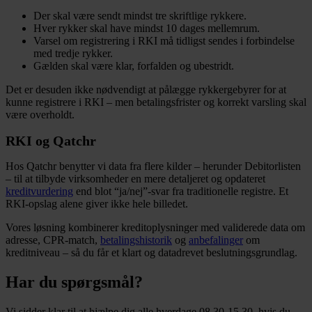
Der skal være sendt mindst tre skriftlige rykkere.
Hver rykker skal have mindst 10 dages mellemrum.
Varsel om registrering i RKI må tidligst sendes i forbindelse
med tredje rykker.
Gælden skal være klar, forfalden og ubestridt.
Det er desuden ikke nødvendigt at pålægge rykkergebyrer for at
kunne registrere i RKI – men betalingsfrister og korrekt varsling skal
være overholdt.
RKI og Qatchr
Hos Qatchr benytter vi data fra flere kilder – herunder Debitorlisten
– til at tilbyde virksomheder en mere detaljeret og opdateret
kreditvurdering
end blot “ja/nej”-svar fra traditionelle registre. Et
RKI-opslag alene giver ikke hele billedet.
Vores løsning kombinerer kreditoplysninger med validerede data om
adresse, CPR-match,
betalingshistorik
og
anbefalinger
om
kreditniveau – så du får et klart og datadrevet beslutningsgrundlag.
Har du spørgsmål?
Vi sidder klar til at hjælpe dig alle hverdage 08.30-15.30, hvis du