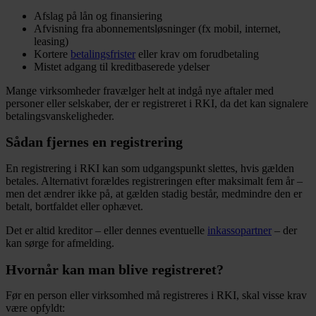
Afslag på lån og finansiering
Afvisning fra abonnementsløsninger (fx mobil, internet,
leasing)
Kortere
betalingsfrister
eller krav om forudbetaling
Mistet adgang til kreditbaserede ydelser
Mange virksomheder fravælger helt at indgå nye aftaler med
personer eller selskaber, der er registreret i RKI, da det kan signalere
betalingsvanskeligheder.
Sådan fjernes en registrering
En registrering i RKI kan som udgangspunkt slettes, hvis gælden
betales. Alternativt forældes registreringen efter maksimalt fem år –
men det ændrer ikke på, at gælden stadig består, medmindre den er
betalt, bortfaldet eller ophævet.
Det er altid kreditor – eller dennes eventuelle
inkassopartner
– der
kan sørge for afmelding.
Hvornår kan man blive registreret?
Før en person eller virksomhed må registreres i RKI, skal visse krav
være opfyldt: