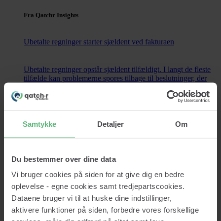
Fra Qatchr Insights
Ubetalte regninger starter sjældent ved fakturaen
Ubetalte regninger opstår sjældent tilfældigt. I langt de fleste
tilfælde kan problemerne spores tilbage til beslutninger, der
blev truffet længe...
Læs nu
Kontakt
Samtykke
Detaljer
Om
Du bestemmer over dine data
Vi bruger cookies på siden for at give dig en bedre
Services
oplevelse - egne cookies samt tredjepartscookies.
Kreditopslag
Monitorering
Dataene bruger vi til at huske dine indstillinger,
Datavask
aktivere funktioner på siden, forbedre vores forskellige
Kreditrapport