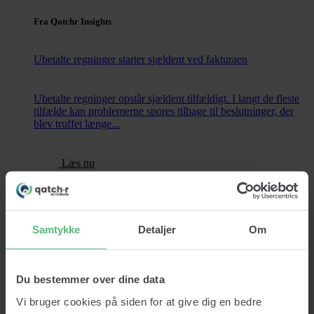
Fra Qatchr Insights
Ubetalte regninger starter sjældent ved fakturaen
Ubetalte regninger opstår sjældent tilfældigt. I langt de fleste
tilfælde kan problemerne spores tilbage til beslutninger, der
blev truffet længe...
Læs nu
Kontakt
Samtykke
Detaljer
Om
Services
Kreditopslag
Monitorering
Du bestemmer over dine data
Datavask
Vi bruger cookies på siden for at give dig en bedre
Kreditrapport