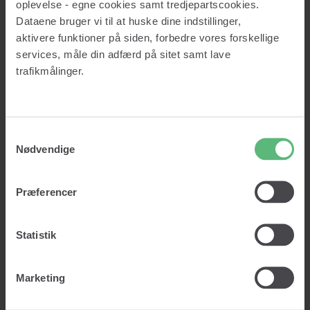
Om os
oplevelse - egne cookies samt tredjepartscookies.
Priser
Dataene bruger vi til at huske dine indstillinger,
Viden
aktivere funktioner på siden, forbedre vores forskellige
Insights
Ordbog
services, måle din adfærd på sitet samt lave
Kontakt
trafikmålinger.
Log ind
Kom i gang
Samtykkevalg
Nødvendige
Log ind
Kom i gang
Præferencer
Statistik
Lad os vaske dine data!
Rene data. Rette kunder. Rigtige beslutninger.
Marketing
Vask min data