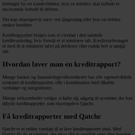
foretages for en kunde/debitor, hvis en kreditor skal indlede et
økonomisk forhold til debitor.
Det kan eksempelvis være ved långivning eller hvis en debitor
ønsker kreditter.
Kreditrapporten bruges som et værktøj i den samlede
kreditvurdering, hvis formål er at minimere tab. Kreditvurderingen
er med til at minimere tabet på debitorer eller endda helt at undgå
tab.
Hvordan laver man en kreditrapport?
Mange banker og finansieringsvirksomheder har ofte egenudviklede
systemer til kreditrapporter, ofte i kombination med tilkøbte
værktøjer og integrationer.
Mange virksomheder vælger at købe sig adgang til systemer, der kan
tilbyde kreditrapporter, som eksempelvis Qatchr.
Få kreditrapporter med Qatchr
Qatchr er et online værktøj til at lave kreditrapporter med. Med
Qatchr får du et værktøj, der giver dig et overblik over dine kunders