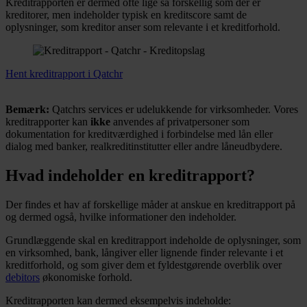
Kreditrapporten er dermed ofte lige så forskellig som der er
kreditorer, men indeholder typisk en kreditscore samt de
oplysninger, som kreditor anser som relevante i et kreditforhold.
Hent kreditrapport i Qatchr
Bemærk:
Qatchrs services er udelukkende for virksomheder. Vores
kreditrapporter kan
ikke
anvendes af privatpersoner som
dokumentation for kreditværdighed i forbindelse med lån eller
dialog med banker, realkreditinstitutter eller andre låneudbydere.
Hvad indeholder en kreditrapport?
Der findes et hav af forskellige måder at anskue en kreditrapport på
og dermed også, hvilke informationer den indeholder.
Grundlæggende skal en kreditrapport indeholde de oplysninger, som
en virksomhed, bank, långiver eller lignende finder relevante i et
kreditforhold, og som giver dem et fyldestgørende overblik over
debitors
økonomiske forhold.
Kreditrapporten kan dermed eksempelvis indeholde: