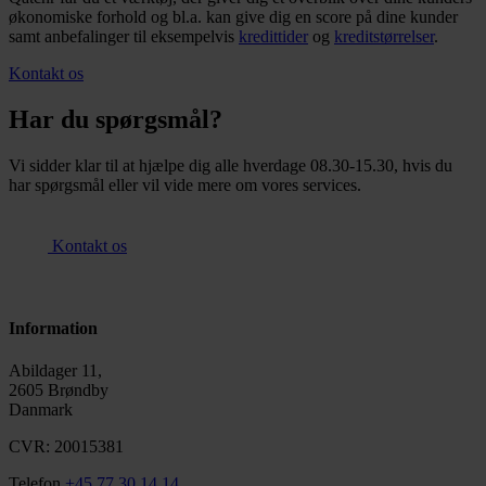
økonomiske forhold og bl.a. kan give dig en score på dine kunder
samt anbefalinger til eksempelvis
kredittider
og
kreditstørrelser
.
Kontakt os
Har du spørgsmål?
Vi sidder klar til at hjælpe dig alle hverdage 08.30-15.30, hvis du
har spørgsmål eller vil vide mere om vores services.
Kontakt os
Information
Abildager 11,
2605 Brøndby
Danmark
CVR: 20015381
Telefon
+45 77 30 14 14