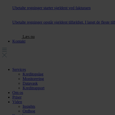
Ubetalte regninger starter sjældent ved fakturaen
Ubetalte regninger opstår sjældent tilfældigt. I langt de fleste ti
Læs nu
Kontakt
Services
Kreditopslag
Monitorering
Datavask
Kreditrapport
Om os
Priser
Viden
Insights
Ordbog