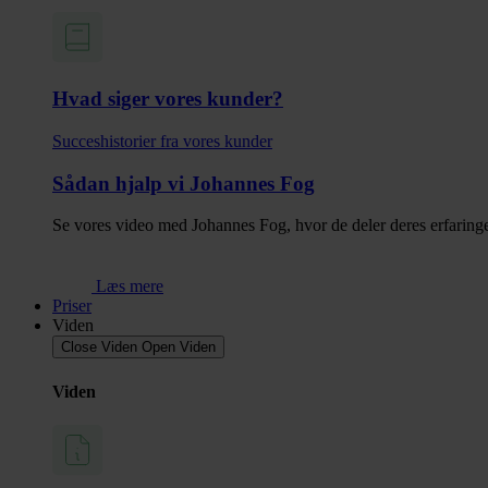
Hvad siger vores kunder?
Succes­historier fra vores kunder
Sådan hjalp vi Johannes Fog
Se vores video med Johannes Fog, hvor de deler deres erfaringer
Læs mere
Priser
Viden
Close Viden
Open Viden
Viden