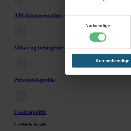
API dokumentation
Samtykkevalg
Nødvendige
Vilkår og betingelser
Kun nødvendige
Persondatapoltik
Cookiepolitik
Fra Qatchr Insights