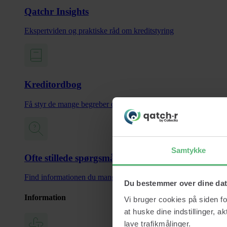
Qatchr Insights
Ekspertviden og praktiske råd om kreditstyring
Kreditordbog
Få styr de mange begreber og termer inden for kreditstyring
Samtykke
Ofte stillede spørgsmål
Find informationen du mangler og spar tid
Du bestemmer over dine da
Information
Vi bruger cookies på siden fo
at huske dine indstillinger, a
lave trafikmålinger.