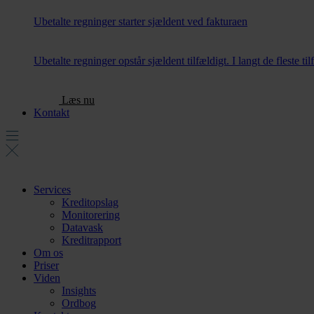
Ubetalte regninger starter sjældent ved fakturaen
Ubetalte regninger opstår sjældent tilfældigt. I langt de fleste ti
Læs nu
Kontakt
Services
Kreditopslag
Monitorering
Datavask
Kreditrapport
Om os
Priser
Viden
Insights
Ordbog