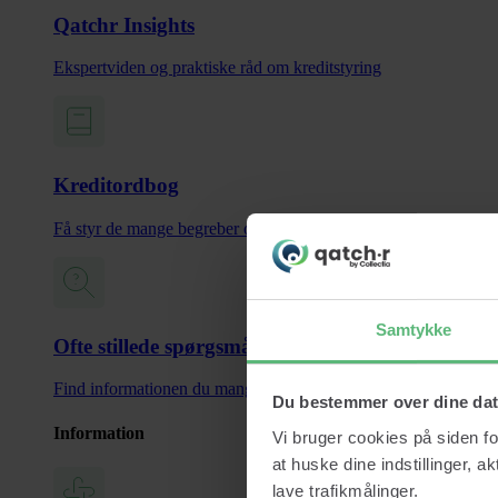
Qatchr Insights
Ekspertviden og praktiske råd om kreditstyring
Kreditordbog
Få styr de mange begreber og termer inden for kreditstyring
Samtykke
Ofte stillede spørgsmål
Find informationen du mangler og spar tid
Du bestemmer over dine da
Information
Vi bruger cookies på siden fo
at huske dine indstillinger, a
lave trafikmålinger.