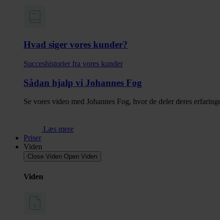
Hvad siger vores kunder?
Succes­historier fra vores kunder
Sådan hjalp vi Johannes Fog
Se vores video med Johannes Fog, hvor de deler deres erfaringer
Læs mere
Priser
Viden
Close Viden
Open Viden
Viden