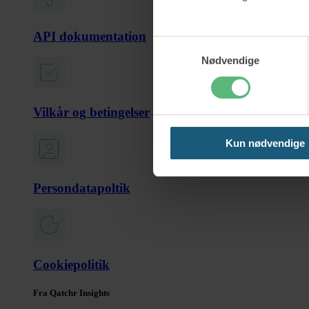
API dokumentation
Samtykkevalg
Nødvendige
Vilkår og betingelser
Kun nødvendige
Persondatapoltik
Cookiepolitik
Fra Qatchr Insights