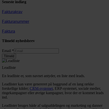
Seneste indlæg
Fakturakrav
Fakturanummer
Faktura
Tilmeld nyhedsbrev
Email
Email
*
Tilmeld
Leadliste
En leadliste er, som navnet antyder, en liste med leads.
Leadlister kan være genereret på baggrund af en lang række
forskellige kilder;
CRM-systemet
, ERP-systemet, sociale medier,
ringekampagner eller øvrige kampagner, hvor der er kommet leads
ind.
Leadlister bruges både af salgsafdelingen og marketing og danner