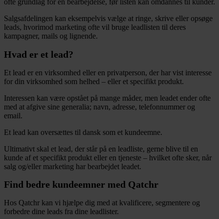
ofte grundlag for en bearbejdelse, før listen kan omdannes til kunder.
Salgsafdelingen kan eksempelvis vælge at ringe, skrive eller opsøge
leads, hvorimod marketing ofte vil bruge leadlisten til deres
kampagner, mails og lignende.
Hvad er et lead?
Et lead er en virksomhed eller en privatperson, der har vist interesse
for din virksomhed som helhed – eller et specifikt produkt.
Interessen kan være opstået på mange måder, men leadet ender ofte
med at afgive sine generalia; navn, adresse, telefonnummer og
email.
Et lead kan oversættes til dansk som et kundeemne.
Ultimativt skal et lead, der står på en leadliste, gerne blive til en
kunde af et specifikt produkt eller en tjeneste – hvilket ofte sker, når
salg og/eller marketing har bearbejdet leadet.
Find bedre kundeemner med Qatchr
Hos Qatchr kan vi hjælpe dig med at kvalificere, segmentere og
forbedre dine leads fra dine leadlister.