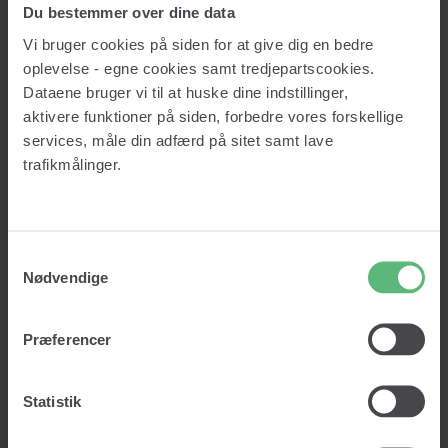
Du bestemmer over dine data
Fra Qatchr Insights
Vi bruger cookies på siden for at give dig en bedre
oplevelse - egne cookies samt tredjepartscookies.
Ubetalte regninger starter sjældent ved fakturaen
Dataene bruger vi til at huske dine indstillinger,
aktivere funktioner på siden, forbedre vores forskellige
services, måle din adfærd på sitet samt lave
Ubetalte regninger opstår sjældent tilfældigt. I langt de fleste
tilfælde kan problemerne spores tilbage til beslutninger, der
trafikmålinger.
blev truffet længe...
Læs nu
Kontakt
Samtykkevalg
Nødvendige
Præferencer
Services
Kreditopslag
Monitorering
Statistik
Datavask
Kreditrapport