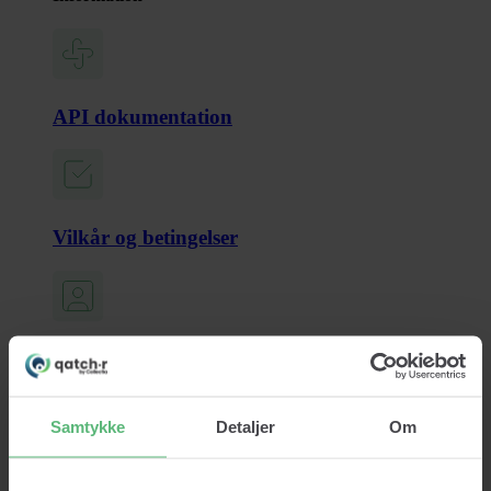
API dokumentation
Vilkår og betingelser
Persondatapoltik
Samtykke
Detaljer
Om
Cookiepolitik