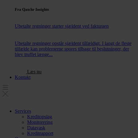
Fra Qatchr Insights
Ubetalte regninger starter sjældent ved fakturaen
Ubetalte regninger opstår sjældent tilfældigt. I langt de fleste
tilfælde kan problemerne spores tilbage til beslutninger, der
blev truffet længe...
Læs nu
Kontakt
Services
Kreditopslag
Monitorering
Datavask
Kreditrapport