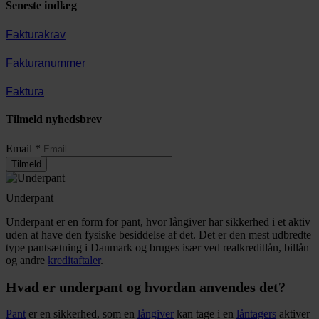
Seneste indlæg
Fakturakrav
Fakturanummer
Faktura
Tilmeld nyhedsbrev
Email
Email
*
Tilmeld
Underpant
Underpant er en form for pant, hvor långiver har sikkerhed i et aktiv
uden at have den fysiske besiddelse af det. Det er den mest udbredte
type pantsætning i Danmark og bruges især ved realkreditlån, billån
og andre
kreditaftaler
.
Hvad er underpant og hvordan anvendes det?
Pant
er en sikkerhed, som en
långiver
kan tage i en
låntagers
aktiver