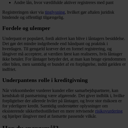
Andre lån, hvor værdifulde aktiver registreres med pant
Registreringen sker via
tinglysning
, hvilket gør aftalen juridisk
bindende og offentligt tilgængelig.
Fordele og ulemper
Underpant er populært, fordi aktivet kan blive i låntagers besiddelse.
Det gør det mindre indgribende end håndpant og praktisk i
hverdagen. Til gengæld kræver det en formel registrering, og
långiver må acceptere, at værdien først kan realiseres, hvis låntager
ikke betaler. For låntager betyder det, at man kan bruge ejendommen
eller bilen, men samtidig er bundet af en forpligtelse, indtil gælden er
indfriet.
Underpantens rolle i kreditgivning
Når virksomheder vurderer kunder eller samarbejdspartnere, kan
kendskab til pantsætning være afgørende. Det giver indblik i, hvilke
forpligtelser der allerede hviler på låntager, og hvor stor risikoen er
for yderligere kredit. Samtidig understøtter oplysninger om
eksisterende sikkerhedsstillelser en mere retvisende
risikovurdering
og hjælper långiver med at fastsætte passende vilkår.