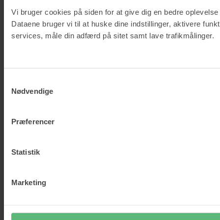
Email:
info@qatchr.dk
Vi bruger cookies på siden for at give dig en bedre oplevels
Dataene bruger vi til at huske dine indstillinger, aktivere funk
Åbningstider
services, måle din adfærd på sitet samt lave trafikmålinger.
Mandag
08.30 – 15.30
Tirsdag
Samtykkevalg
Nødvendige
08.30 – 15.30
Onsdag
Præferencer
08.30 – 15.30
Torsdag
Statistik
08.30 – 15.30
Fredag
Marketing
08.30 – 15.30
Genveje