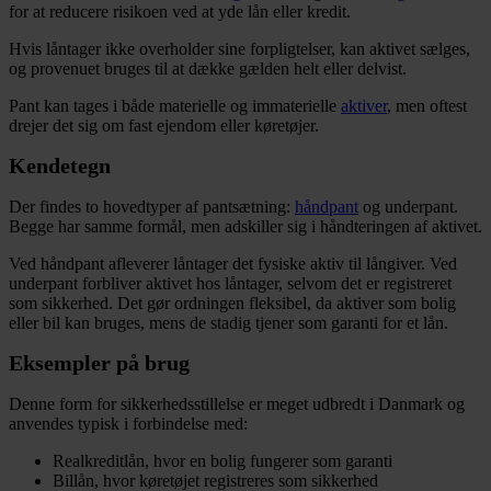
for at reducere risikoen ved at yde lån eller kredit.
Hvis låntager ikke overholder sine forpligtelser, kan aktivet sælges,
og provenuet bruges til at dække gælden helt eller delvist.
Pant kan tages i både materielle og immaterielle
aktiver
, men oftest
drejer det sig om fast ejendom eller køretøjer.
Kendetegn
Der findes to hovedtyper af pantsætning:
håndpant
og underpant.
Begge har samme formål, men adskiller sig i håndteringen af aktivet.
Ved håndpant afleverer låntager det fysiske aktiv til långiver. Ved
underpant forbliver aktivet hos låntager, selvom det er registreret
som sikkerhed. Det gør ordningen fleksibel, da aktiver som bolig
eller bil kan bruges, mens de stadig tjener som garanti for et lån.
Eksempler på brug
Denne form for sikkerhedsstillelse er meget udbredt i Danmark og
anvendes typisk i forbindelse med:
Realkreditlån, hvor en bolig fungerer som garanti
Billån, hvor køretøjet registreres som sikkerhed