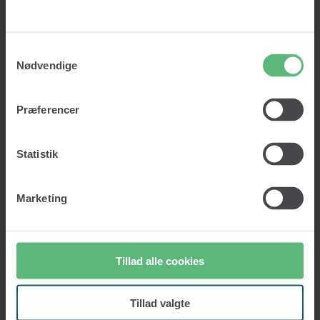
Om os
Priser
Viden
Insights
Samtykkevalg
Ordbog
Nødvendige
Kontakt
Log ind
Kom i gang
Præferencer
Statistik
Log ind
Kom i gang
Marketing
Lad os vaske dine data!
Tillad alle cookies
Rene data. Rette kunder. Rigtige beslutninger.
Vask min data
Tillad valgte