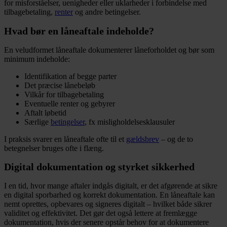
for misforståelser, uenigheder eller uklarheder i forbindelse med
tilbagebetaling,
renter
og andre betingelser.
Hvad bør en låneaftale indeholde?
En veludformet låneaftale dokumenterer låneforholdet og bør som
minimum indeholde:
Identifikation af begge parter
Det præcise lånebeløb
Vilkår for tilbagebetaling
Eventuelle renter og gebyrer
Aftalt løbetid
Særlige
betingelser
, fx misligholdelsesklausuler
I praksis svarer en låneaftale ofte til et
gældsbrev
– og de to
betegnelser bruges ofte i flæng.
Digital dokumentation og styrket sikkerhed
I en tid, hvor mange aftaler indgås digitalt, er det afgørende at sikre
en digital sporbarhed og korrekt dokumentation. En låneaftale kan
nemt oprettes, opbevares og signeres digitalt – hvilket både sikrer
validitet og effektivitet. Det gør det også lettere at fremlægge
dokumentation, hvis der senere opstår behov for at dokumentere