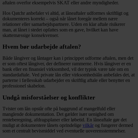
aftalen overfor eksempelvis SKAT eller andre myndigheder.
Hos Qatchr anbefaler vi altid, at låneaftaler udformes skriftligt og
dokumenteres korrekt – også når lånet foregår mellem nære
relationer eller samarbejdspartnere. Uden en klar aftale risikerer
man, at lånet i stedet opfattes som en gave, hvilket kan have
skattemæssige konsekvenser.
Hvem bør udarbejde aftalen?
Både långiver og låntager kan i princippet udforme aftalen, men det
er som oftest långiver, der definerer rammerne. Hvis långiver er en
bank eller en finansiel virksomhed, vil der typisk være tale om en
standardaftale. Ved private lån eller virksomhedslån anbefales det, at
parterne i fællesskab udarbejder en skriftlig aftale eller benytter en
professionel skabelon.
Undgå misforståelser og konflikter
Tvister om lån opstår ofte på baggrund af mangelfuld eller
manglende dokumentation. Det gælder især uenighed om
renteberegning, afdragsplaner eller løbetid. En låneaftale gør det
muligt at dokumentere lånets oprindelige
vilkår
og fungerer dermed
som et centralt bevismiddel ved eventuelle uoverensstemmelser.