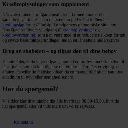
Kreditoplysninger som supplement
Når virksomheder indgår låneaftaler – fx med kunder eller
samarbejdspartnere – kan det være en god idé at indhente et
kreditopslag
for at få indsigt i modpartens økonomiske situation.
Hos Qatchr tilbyder vi adgang til
kreditoplysninger
og
kreditovervågning
, som kan være med til at reducere risikoen for tab
og styrke beslutningsgrundlaget, inden en låneaftale underskrives.
Brug en skabelon – og tilpas den til dine behov
Vi anbefaler, at du tager udgangspunkt i en professionel skabelon til
låneaftaler, som du kan tilpasse det konkrete lån. Det er vigtigt, at
aftalen afspejler de faktiske vilkår, da en mangelfuld aftale kan give
anledning til tvivl eller uenighed senere.
Har du spørgsmål?
Vi sidder klar til at hjælpe dig alle hverdage 08.30-15.30, hvis du
har spørgsmål eller vil vide mere om vores services.
Kontakt os