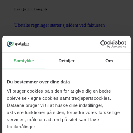
Fra Qatchr Insights
Ubetalte regninger starter sjældent ved fakturaen
Ubetalte regninger opstår sjældent tilfældigt. I langt de fleste
tilfælde kan problemerne spores tilbage til beslutninger, der
blev truffet længe...
Samtykke
Detaljer
Om
Læs nu
Kontakt
Du bestemmer over dine data
Vi bruger cookies på siden for at give dig en bedre
oplevelse - egne cookies samt tredjepartscookies.
Dataene bruger vi til at huske dine indstillinger,
Services
aktivere funktioner på siden, forbedre vores forskellige
Kreditopslag
Monitorering
services, måle din adfærd på sitet samt lave
Datavask
trafikmålinger.
Kreditrapport