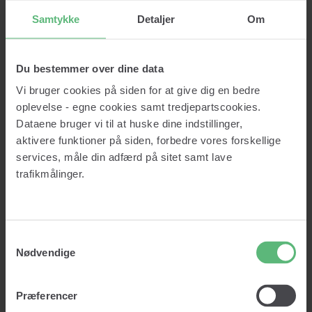
Cookie Policy
Samtykke
Detaljer
Om
From Qatchr Insights
Du bestemmer over dine data
Ubetalte regninger starter sjældent ved fakturaen
Vi bruger cookies på siden for at give dig en bedre
oplevelse - egne cookies samt tredjepartscookies.
Ubetalte regninger opstår sjældent tilfældigt. I langt de fleste
tilfælde kan problemerne spores tilbage til beslutninger, der
Dataene bruger vi til at huske dine indstillinger,
blev truffet længe...
aktivere funktioner på siden, forbedre vores forskellige
services, måle din adfærd på sitet samt lave
trafikmålinger.
Read now
Contact
Samtykkevalg
Nødvendige
Services
Credit lookup
Monitoring
Præferencer
Data Cleansing