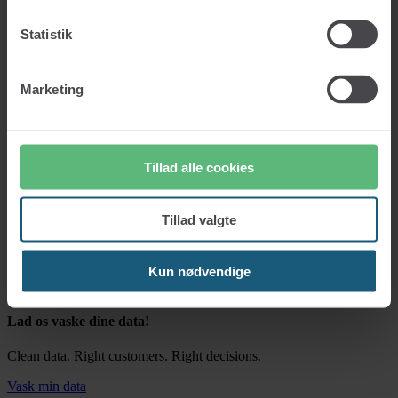
Credit report
About us
Statistik
Prices
Knowledge
Insights
Glossary
Marketing
Contact
Log in
Get started
Tillad alle cookies
Tillad valgte
Log in
Get started
Kun nødvendige
Lad os vaske dine data!
Clean data. Right customers. Right decisions.
Vask min data