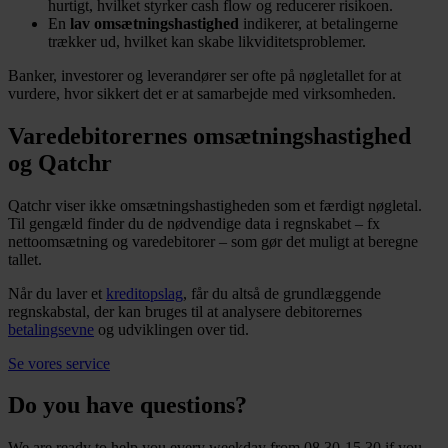
hurtigt, hvilket styrker cash flow og reducerer risikoen.
En
lav omsætningshastighed
indikerer, at betalingerne
trækker ud, hvilket kan skabe likviditetsproblemer.
Banker, investorer og leverandører ser ofte på nøgletallet for at
vurdere, hvor sikkert det er at samarbejde med virksomheden.
Varedebitorernes omsætningshastighed
og Qatchr
Qatchr viser ikke omsætningshastigheden som et færdigt nøgletal.
Til gengæld finder du de nødvendige data i regnskabet – fx
nettoomsætning og varedebitorer – som gør det muligt at beregne
tallet.
Når du laver et
kreditopslag
, får du altså de grundlæggende
regnskabstal, der kan bruges til at analysere debitorernes
betalingsevne
og udviklingen over tid.
Se vores service
Do you have questions?
We are ready to help you every weekday from 08.30-15.30 if you