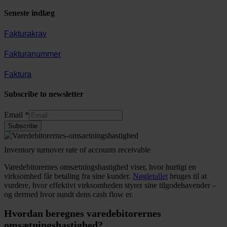
Seneste indlæg
Fakturakrav
Fakturanummer
Faktura
Subscribe to newsletter
Email
Email
*
Subscribe
Inventory turnover rate of accounts receivable
Varedebitorernes omsætningshastighed viser, hvor hurtigt en
virksomhed får betaling fra sine kunder.
Nøgletallet
bruges til at
vurdere, hvor effektivt virksomheden styrer sine tilgodehavender –
og dermed hvor sundt dens cash flow er.
Hvordan beregnes varedebitorernes
omsætningshastighed?