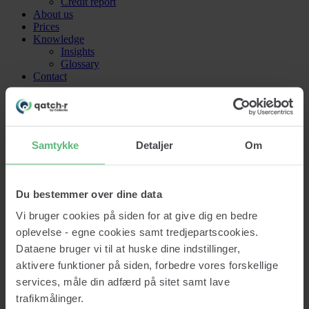
Credit report
About us
Prices
Knowledge
Insights
Glossary
Contact
Log in
Get started
Samtykke
Detaljer
Om
Log in
Get started
Du bestemmer over dine data
Vi bruger cookies på siden for at give dig en bedre
oplevelse - egne cookies samt tredjepartscookies.
Dataene bruger vi til at huske dine indstillinger,
Lad os vaske dine data!
aktivere funktioner på siden, forbedre vores forskellige
Clean data. Right customers. Right decisions.
services, måle din adfærd på sitet samt lave
trafikmålinger.
Vask min data