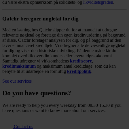
du være ekstra opmærksom på soliditets- og
likviditetsgraden
.
Qatchr beregner
nøgletal
for dig
Med en løsning hos
Qatchr
slipper du for at manuelt at udregne
relevante nøgletal og foretage din egen kreditvurdering på baggrund
af disse.
Qatchr foretager analysen for dig, og på baggrund af den
laver et nuanceret
kredittjek. Vi udregner alle de væsentlige nøgletal
for dig og viser den historiske udvikling. På denne måde får du
komplet overblik over din kundes eller leverandørs økonomi.
Samtidig udregner vi virksomhedens
kreditscore
,
kreditmaksimum
og maksimum antal kreditdage, som du kan
benytte til at udarbejde en fornuftig
kreditpolitik
.
See our services
Do you have questions?
We are ready to help you every weekday from 08.30-15.30 if you
have questions or want to know more about our services.
Contact us