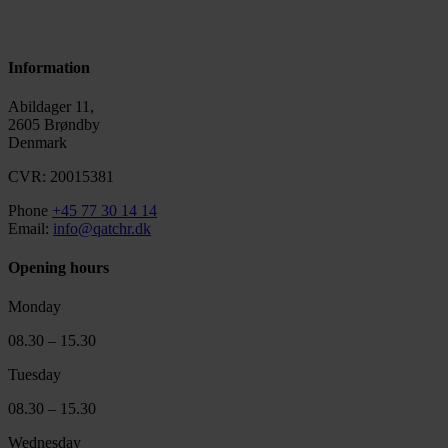
Information
Abildager 11,
2605 Brøndby
Denmark
CVR: 20015381
Phone
+45 77 30 14 14
Email:
info@qatchr.dk
Opening hours
Monday
08.30 – 15.30
Tuesday
08.30 – 15.30
Wednesday