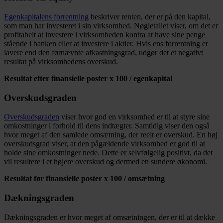
Egenkapitalens forrentning
beskriver renten, der er på den kapital,
som man har investeret i sin virksomhed. Nøgletallet viser, om det er
profitabelt at investere i virksomheden kontra at have sine penge
stående i banken eller at investere i aktier. Hvis ens forrentning er
lavere end den førnævnte afkastningsgrad, udgør det et negativt
resultat på virksomhedens overskud.
Resultat efter finansielle poster x 100 / egenkapital
Overskudsgraden
Overskudsgraden
viser hvor god en virksomhed er til at styre sine
omkostninger i forhold til dens indtægter. Samtidig viser den også
hvor meget af den samlede omsætning, der reelt er overskud. En høj
overskudsgrad viser, at den pågældende virksomhed er god til at
holde sine omkostninger nede. Dette er selvfølgelig positivt, da det
vil resultere i et højere overskud og dermed en sundere økonomi.
Resultat før finansielle poster x 100 / omsætning
Dækningsgraden
Dækningsgraden er hvor meget af omsætningen, der er til at dække