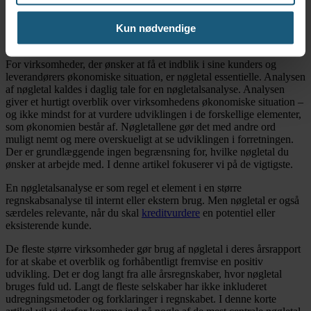
Nøgletal er regnskabsmæssige tal, der skaber fundamentet for at
udarbejde en dybere regnskabsanalyse – en analyse der beskriver en
Kun nødvendige
virksomheds økonomiske situation. Men ofte er en simpel udregning
af virksomhedens nøgletal faktisk tilstrækkelig.
For virksomheder, der ønsker at få et indblik i sine kunders og
leverandørers økonomiske situation, er nøgletal essentielle. Analysen
af nøgletal kaldes i daglig tale for en nøgletalsanalyse. Analysen
giver et hurtigt overblik over virksomhedens økonomiske situation –
og ikke mindst for at vurdere udviklingen i de forskellige elementer,
som økonomien består af. Nøgletallene gør det med andre ord
muligt nemt og mere overskueligt at se udviklingen i forretningen.
Der er grundlæggende ingen begrænsning for, hvilke nøgletal du
ønsker at arbejde med. I denne artikel fokuserer vi på de vigtigste.
En nøgletalsanalyse er som regel et element i en større
regnskabsanalyse til internt eller ekstern brug. Men nøgletal er også
særdeles relevante, når du skal
kreditvurdere
en potentiel eller
eksisterende kunde.
De fleste større virksomheder gør brug af nøgletal i deres årsrapport
for at skabe et overblik og forhåbentligt fremvise en positiv
udvikling. Det er dog langt fra alle årsregnskaber, hvor nøgletal
bruges fuld ud. Langt de fleste selskaber har ikke inkluderet
udregningsmetoder og forklaringer i regnskabet. I denne korte