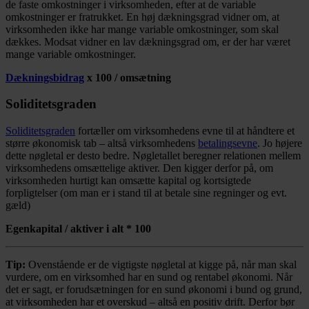
de faste omkostninger i virksomheden, efter at de variable
omkostninger er fratrukket. En høj dækningsgrad vidner om, at
virksomheden ikke har mange variable omkostninger, som skal
dækkes. Modsat vidner en lav dækningsgrad om, er der har været
mange variable omkostninger.
Dækningsbidrag
x 100 / omsætning
Soliditetsgraden
Soliditetsgraden
fortæller om virksomhedens evne til at håndtere et
større økonomisk tab – altså virksomhedens
betalingsevne
. Jo højere
dette nøgletal er desto bedre. Nøgletallet beregner relationen mellem
virksomhedens omsættelige aktiver. Den kigger derfor på, om
virksomheden hurtigt kan omsætte kapital og kortsigtede
forpligtelser (om man er i stand til at betale sine regninger og evt.
gæld)
Egenkapital / aktiver i alt * 100
Tip:
Ovenstående er de vigtigste nøgletal at kigge på, når man skal
vurdere, om en virksomhed har en sund og rentabel økonomi. Når
det er sagt, er forudsætningen for en sund økonomi i bund og grund,
at virksomheden har et overskud – altså en positiv drift. Derfor bør