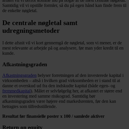
artikel vil vi derfor komme ind på nogle af de mest centrale nøgletal.
Samtidig vil vi opstille formler, så du på egen hånd kan finde frem til
de enkelte nøgletal.
De centrale nøgletal samt
udregningsmetoder
I dette afsnit vil vi kort gennemgå de nøgletal, som vi mener, er de
mest relevante at arbejde på og analysere, før man yder kredit til en
kunde.
Afkastningsgraden
Afkastningsgraden
belyser forretningen af den investerede kapital i
virksomheden – altså i hvilken grad virksomheden er i stand til at
danne et overskud ud fra den indskudte kapital (både egen- og
fremmedkapital
). Målet er selvfølgelig her, at afkastet er større end
en investering med samme risikograd. Samtidig bør
afkastningsgraden være højere end markedsrenten, før den kan
betragtes som tilfredsstillende.
Resultat før finansielle poster x 100 / samlede aktiver
Return on equity