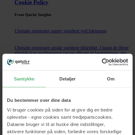
Cookie Policy
From Qatchr Insights
Ubetalte regninger starter sjældent ved fakturaen
Ubetalte regninger opstår sjældent tilfældigt. I langt de fleste
tilfælde kan problemerne spores tilbage til beslutninger, der
blev truffet længe...
Read now
Samtykke
Detaljer
Om
Contact
Du bestemmer over dine data
Vi bruger cookies på siden for at give dig en bedre
Services
oplevelse - egne cookies samt tredjepartscookies.
Credit lookup
Dataene bruger vi til at huske dine indstillinger,
Monitoring
Data Cleansing
aktivere funktioner på siden, forbedre vores forskellige