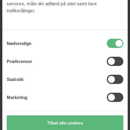
Credit report
services, måle din adfærd på sitet samt lave
About us
trafikmålinger.
Prices
Knowledge
Insights
Glossary
Contact
Samtykkevalg
Log in
Nødvendige
Get started
Præferencer
Log in
Get started
Statistik
Marketing
Lad os vaske dine data!
Clean data. Right customers. Right decisions.
Tillad alle cookies
Vask min data