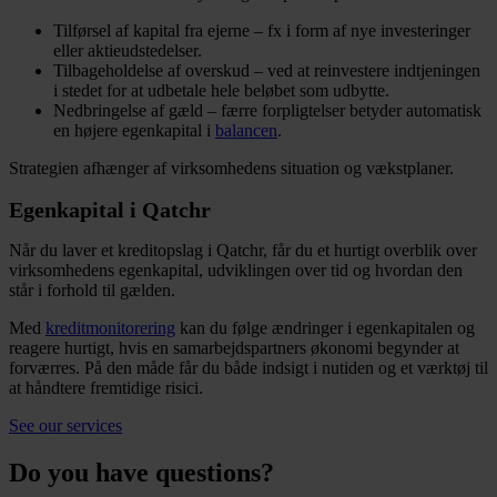
Tilførsel af kapital fra ejerne – fx i form af nye investeringer
eller aktieudstedelser.
Tilbageholdelse af overskud – ved at reinvestere indtjeningen
i stedet for at udbetale hele beløbet som udbytte.
Nedbringelse af gæld – færre forpligtelser betyder automatisk
en højere egenkapital i
balancen
.
Strategien afhænger af virksomhedens situation og vækstplaner.
Egenkapital i Qatchr
Når du laver et kreditopslag i Qatchr, får du et hurtigt overblik over
virksomhedens egenkapital, udviklingen over tid og hvordan den
står i forhold til gælden.
Med
kreditmonitorering
kan du følge ændringer i egenkapitalen og
reagere hurtigt, hvis en samarbejdspartners økonomi begynder at
forværres. På den måde får du både indsigt i nutiden og et værktøj til
at håndtere fremtidige risici.
See our services
Do you have questions?