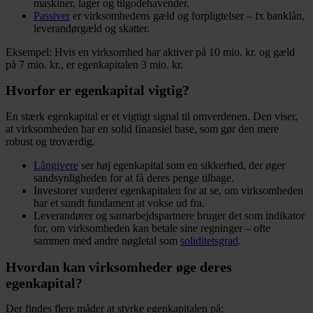
maskiner, lager og tilgodehavender.
Passiver
er virksomhedens gæld og forpligtelser – fx banklån,
leverandørgæld og skatter.
Eksempel: Hvis en virksomhed har aktiver på 10 mio. kr. og gæld
på 7 mio. kr., er egenkapitalen 3 mio. kr.
Hvorfor er egenkapital vigtig?
En stærk egenkapital er et vigtigt signal til omverdenen. Den viser,
at virksomheden har en solid finansiel base, som gør den mere
robust og troværdig.
Långivere
ser høj egenkapital som en sikkerhed, der øger
sandsynligheden for at få deres penge tilbage.
Investorer vurderer egenkapitalen for at se, om virksomheden
har et sundt fundament at vokse ud fra.
Leverandører og samarbejdspartnere bruger det som indikator
for, om virksomheden kan betale sine regninger – ofte
sammen med andre nøgletal som
soliditetsgrad
.
Hvordan kan virksomheder øge deres
egenkapital?
Der findes flere måder at styrke egenkapitalen på: